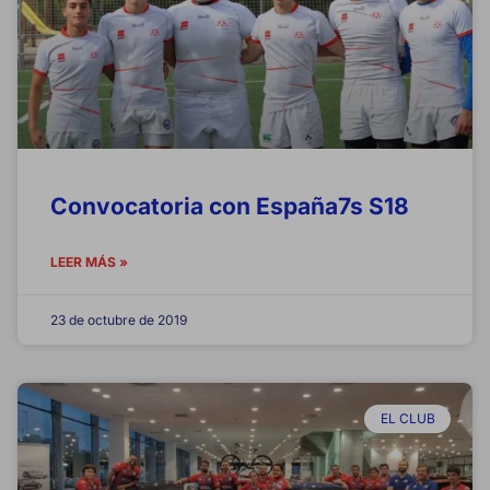
Cookies de rendimiento
Estas cookies nos permiten contar las visitas y fuentes de
tráfico para poder evaluar el rendimiento de nuestro sitio y
mejorarlo. Nos ayudan a saber qué páginas son las más o
menos visitadas, y cómo los visitantes navegan por el sitio.
Toda la información que recogen estas cookies es agregada y,
por lo tanto, es anónima.
GUARDAR CONFIGURACIÓN
Convocatoria con España7s S18
LEER MÁS »
Puedes volver a configurar tus cookies desde la sección "Configuración d
cookies" al pie de la página. También puedes consultar nuestra
política de
cookies
23 de octubre de 2019
EL CLUB