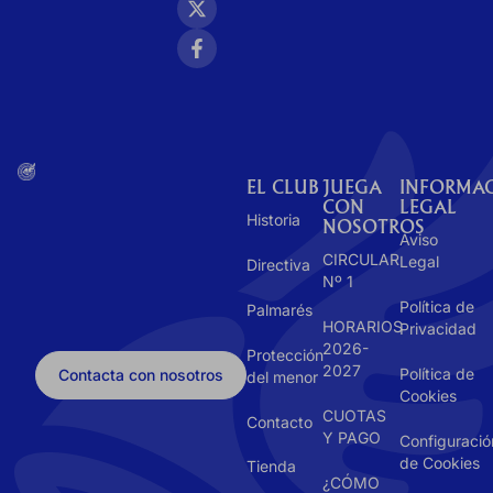
EL CLUB
JUEGA
INFORMA
CON
LEGAL
Historia
NOSOTROS
Aviso
CIRCULAR
Legal
Directiva
Nº 1
Política de
Palmarés
HORARIOS
Privacidad
2026-
Protección
2027
Política de
Contacta con nosotros
del menor
Cookies
CUOTAS
Contacto
Y PAGO
Configuració
de Cookies
Tienda
¿CÓMO