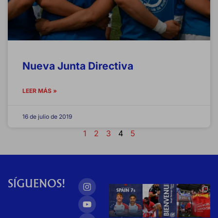
Nueva Junta Directiva
LEER MÁS »
16 de julio de 2019
1
2
3
4
5
SÍGUENOS!