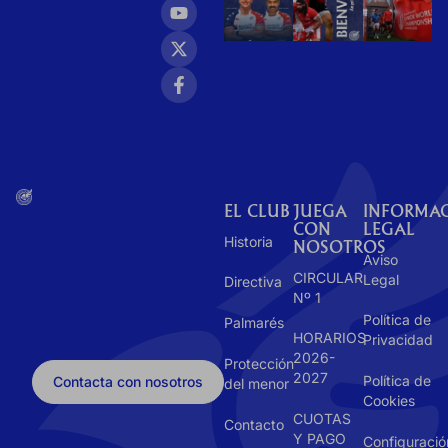
EL CLUB
JUEGA
INFORMA
CON
LEGAL
Historia
NOSOTROS
Aviso
CIRCULAR
Legal
Directiva
Nº 1
Política de
Palmarés
HORARIOS
Privacidad
2026-
Protección
2027
Política de
Contacta con nosotros
del menor
Cookies
CUOTAS
Contacto
Y PAGO
Configuració