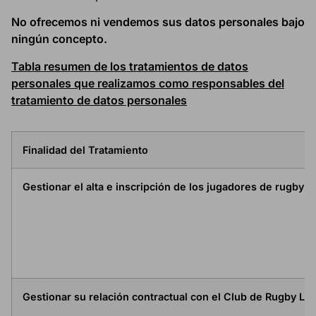
No ofrecemos ni vendemos sus datos personales bajo
ningún concepto.
Tabla resumen de los tratamientos de datos
personales que realizamos como responsables del
tratamiento de datos personales
Finalidad del Tratamiento
Gestionar el alta e inscripción de los jugadores de rugby 
CONFIGURACIÓN DE COOKIES
RECHAZAR TODO
HABILITAR TODO
Cookies necesarias
Gestionar su relación contractual con el Club de Rugby Lic
Estas cookies son necesarias para que el sitio web funcione y