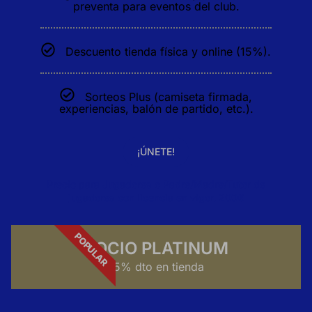
preventa para eventos del club.
Descuento tienda física y online (15%).
Sorteos Plus (camiseta firmada,
experiencias, balón de partido, etc.).
¡ÚNETE!
Precio para Jugadores o Padre/Madre/Tutor de
jugadores con licencia en vigor. 200€
POPULAR
SOCIO PLATINUM
15% dto en tienda
CONFIGURACIÓN DE COOKIES