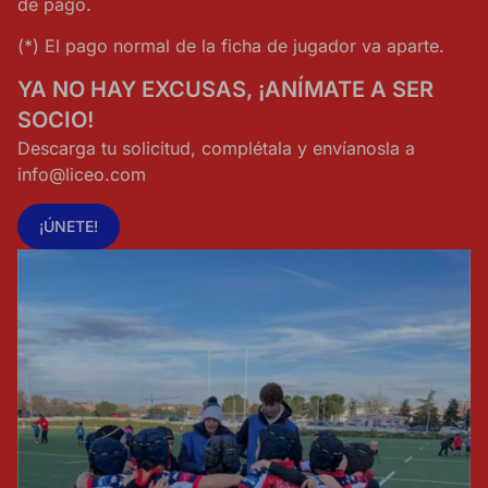
de pago.
(*) El pago normal de la ficha de jugador va aparte.
YA NO HAY EXCUSAS, ¡ANÍMATE A SER
SOCIO!
Descarga tu solicitud, complétala y envíanosla a
info@liceo.com
¡ÚNETE!