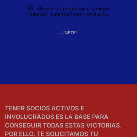
Regalo de pertenencia (edición
Puedes volver a configurar tus cookies desde la sección "Configuración d
limitada): bufanda/merch exclusivo.
cookies" al pie de la página. También puedes consultar nuestra
política de
cookies
¡ÚNETE!
Precio para Jugadores o Padre/Madre/Tutor de
jugadores con licencia en vigor. 400€
TENER SOCIOS ACTIVOS E
INVOLUCRADOS ES LA BASE PARA
CONSEGUIR TODAS ESTAS VICTORIAS.
POR ELLO, TE SOLICITAMOS TU