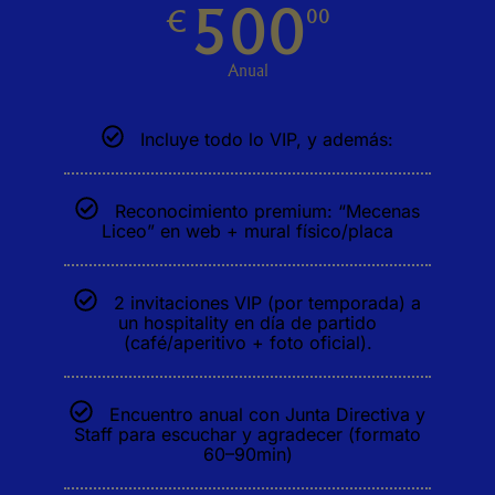
500
€
00
RECHAZAR TODO
HABILITAR TODO
Anual
Incluye todo lo VIP, y además:
Cookies necesarias
Estas cookies son necesarias para que el sitio web funcione y
no se pueden desactivar en nuestros sistemas. Puede configura
su navegador para bloquear o alertar sobre estas cookies, pero
Reconocimiento premium: “Mecenas
alguna áreas del sitio no funcionarán. Estas cookies no
Liceo” en web + mural físico/placa
almacenan ninguna información de identificación personal.
Cookies de rendimiento
Estas cookies nos permiten contar las visitas y fuentes de
2 invitaciones VIP (por temporada) a
tráfico para poder evaluar el rendimiento de nuestro sitio y
un hospitality en día de partido
mejorarlo. Nos ayudan a saber qué páginas son las más o
(café/aperitivo + foto oficial).
menos visitadas, y cómo los visitantes navegan por el sitio.
Toda la información que recogen estas cookies es agregada y,
por lo tanto, es anónima.
Encuentro anual con Junta Directiva y
Staff para escuchar y agradecer (formato
GUARDAR CONFIGURACIÓN
60–90min)