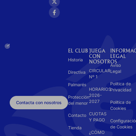
EL CLUB
JUEGA
INFORMA
CON
LEGAL
Historia
NOSOTROS
Aviso
CIRCULAR
Legal
Directiva
Nº 1
Política de
Palmarés
HORARIOS
Privacidad
2026-
Protección
2027
Política de
Contacta con nosotros
del menor
Cookies
CUOTAS
Contacto
Y PAGO
Configuració
de Cookies
Tienda
¿CÓMO