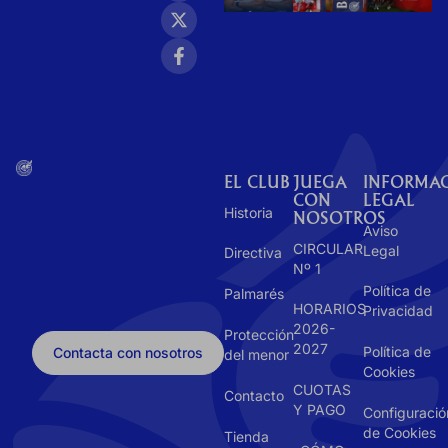
EL CLUB
JUEGA
INFORMA
CON
LEGAL
Historia
NOSOTROS
Aviso
CIRCULAR
Legal
Directiva
Nº 1
Política de
Palmarés
HORARIOS
Privacidad
2026-
Protección
2027
Política de
Contacta con nosotros
del menor
Cookies
CUOTAS
Contacto
Y PAGO
Configuració
de Cookies
Tienda