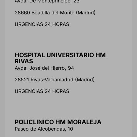
Avda. De Montepríncipe, 23
28660 Boadilla del Monte (Madrid)
Puedes volver a configurar tus cookies desde la sección "Configuración d
URGENCIAS 24 HORAS
cookies" al pie de la página. También puedes consultar nuestra
política de
cookies
HOSPITAL UNIVERSITARIO HM
RIVAS
Avda. José del Hierro, 94
28521 Rivas-Vaciamadrid (Madrid)
URGENCIAS 24 HORAS
POLICLINICO HM MORALEJA
Paseo de Alcobendas, 10