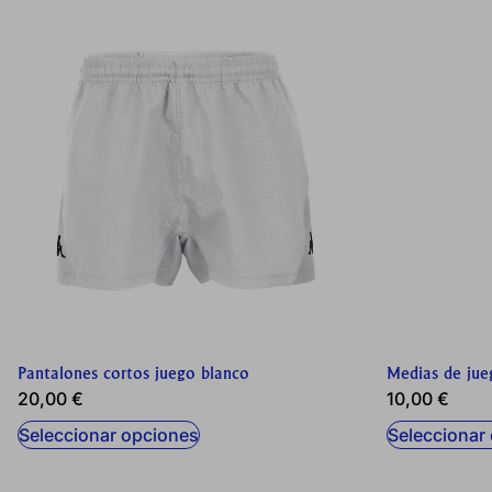
CONFIGURACIÓN DE COO
Cookies necesarias
Estas cookies son necesarias p
navegador para bloquear o aler
ninguna información de identif
Cookies de rendimiento
Estas cookies nos permiten cont
ayudan a saber qué páginas son
Pantalones cortos juego blanco
Medias de jue
recogen estas cookies es agreg
20,00
€
10,00
€
Seleccionar opciones
Seleccionar
GUARDAR CONFIGURAC