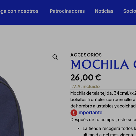
ga con nosotros
Patrocinadores
Noticias
Soci
ACCESORIOS
MOCHILA 
26,00
€
I.V.A. incluído
Mochila de tela tejida. 34cm(L) 
bolsillos frontales con cremallera,
de hombro ajustables y acolchada
Importante
Después de tu compra, este será
La tienda recogerá todos lo
último día del mes vigente.