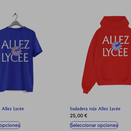
es desde la sección "Configuración de cookies" al pie de la página. T
 Allez Lycée
Sudadera roja Allez Lycée
25,00
€
 opciones
Seleccionar opciones