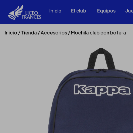
Inicio
El club
Equipos
Jue
Inicio
/
Tienda
/
Accesorios
/ Mochila club con botera