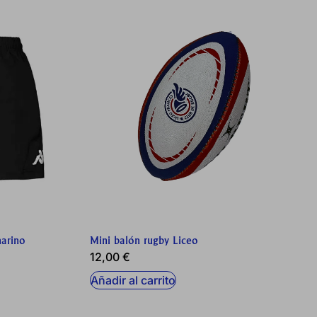
HABILITAR TODO
tros sistemas. Puede configurar su
rán. Estas cookies no almacenan
to de nuestro sitio y mejorarlo. Nos
 sitio. Toda la información que
marino
Mini balón rugby Liceo
12,00
€
Añadir al carrito