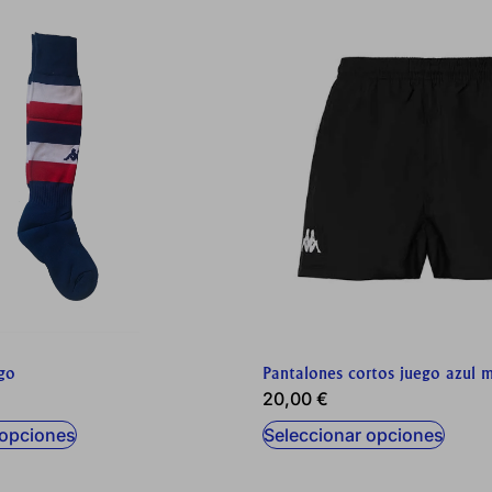
KIES
RECHAZAR TODO
ara que el sitio web funcione y no se pueden desactivar en nues
tar sobre estas cookies, pero alguna áreas del sitio no funciona
icación personal.
ar las visitas y fuentes de tráfico para poder evaluar el rendimien
 las más o menos visitadas, y cómo los visitantes navegan por el
go
Pantalones cortos juego azul 
ada y, por lo tanto, es anónima.
20,00
€
 opciones
Seleccionar opciones
IÓN