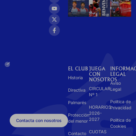
EL CLUB
JUEGA
INFORMA
CON
LEGAL
Historia
NOSOTROS
Aviso
CIRCULAR
Legal
Directiva
Nº 1
Política de
Palmarés
HORARIOS
Privacidad
2026-
Protección
2027
Política de
Contacta con nosotros
del menor
Cookies
CUOTAS
Contacto